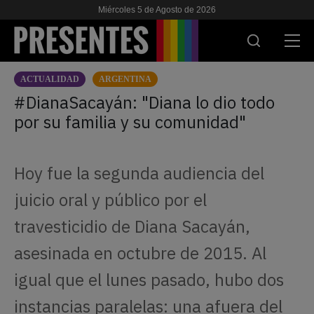
Miércoles 5 de Agosto de 2026
ACTUALIDAD
ARGENTINA
ACTUALIDAD
#DianaSacayán: "Diana lo dio todo
por su familia y su comunidad"
INVESTIGACIONES
VIH & SIDA
Hoy fue la segunda audiencia del
ESCUELA
juicio oral y público por el
NOSOTRES
travesticidio de Diana Sacayán,
asesinada en octubre de 2015. Al
APOYANOS
igual que el lunes pasado, hubo dos
instancias paralelas: una afuera del
ES
EN