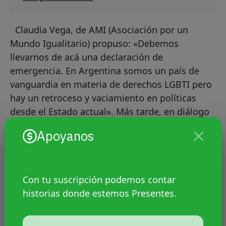
Claudia Vega, de AMI (Asociación por un
Mundo Igualitario) propuso: «Debemos
llevarnos de acá una declaración de
emergencia. En Argentina somos un país de
vanguardia en materia de derechos LGBTI pero
hay un retroceso y vaciamiento en políticas
desde el Estado actual». Más tarde, en diálogo
con Presentes, Vega puntualizó cómo impacta
Apoyanos
la situación de retroceso de Argentina entre los
países de la región, donde las personas LGBTI
están más desprotegidas en materia de leyes.
Con tu suscripción podemos contar
historias donde estemos Presentes.