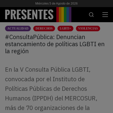
Miércoles 5 de Agosto de 2026
ACTUALIDAD
DERECHOS
LGBTI+
VIOLENCIAS
ACTUALIDAD
#ConsultaPública: Denuncian
estancamiento de políticas LGBTI en
INVESTIGACIONES
la región
VIH & SIDA
ESCUELA
En la V Consulta Pública LGBTI,
NOSOTRES
convocada por el Instituto de
Políticas Públicas de Derechos
APOYANOS
Humanos (IPPDH) del MERCOSUR,
más de 70 organizaciones de la
ES
EN