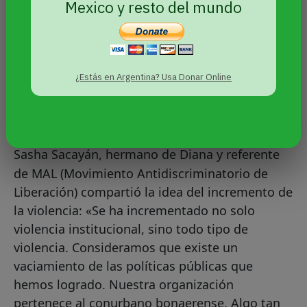
Mexico y resto del mundo
¿Estás en Argentina? Usa Donar Online
Sasha Sacayán, hermano de Diana y referente
de MAL (Movimiento Antidiscriminatorio de
Liberación) compartió la idea del incremento de
la violencia: «Se ha incrementado no solo
violencia institucional, sino todo tipo de
violencia. Consideramos que existe un
vaciamiento de las políticas públicas que
hemos logrado. Nuestra organización
pertenece al conurbano bonaerense. Algo tan