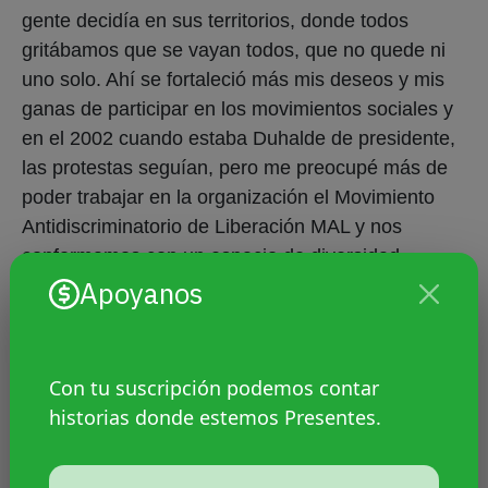
gente decidía en sus territorios, donde todos
gritábamos que se vayan todos, que no quede ni
uno solo. Ahí se fortaleció más mis deseos y mis
ganas de participar en los movimientos sociales y
en el 2002 cuando estaba Duhalde de presidente,
las protestas seguían, pero me preocupé más de
poder trabajar en la organización el Movimiento
Antidiscriminatorio de Liberación MAL y nos
conformamos con un espacio de diversidad
sexual, pero no exclusivamente de diversidad
Apoyanos
sexual, sino que un espacio que pudiera presentar
distintos abanicos de personas discriminadas
porque las personas travestis no somos las únicas
Con tu suscripción podemos contar
personas discriminadas y excluidas del sistema.
historias donde estemos Presentes.