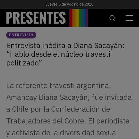
Jueves 6 de Agosto de 2026
ENTREVISTA
ACTUALIDAD
Entrevista inédita a Diana Sacayán:
“Hablo desde el núcleo travesti
INVESTIGACIONES
politizado”
VIH & SIDA
ESCUELA
La referente travesti argentina,
NOSOTRES
Amancay Diana Sacayán, fue invitada
a Chile por la Confederación de
APOYANOS
Trabajadores del Cobre. El periodista
y activista de la diversidad sexual
ES
EN