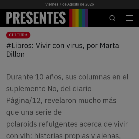
Viernes 7 de Agosto de 2026
CULTURA
ACTUALIDAD
#Libros: Vivir con virus, por Marta
Dillon
INVESTIGACIONES
VIH & SIDA
Durante 10 años, sus columnas en el
ESCUELA
suplemento No, del diario
NOSOTRES
Página/12, revelaron mucho más
que una serie de
APOYANOS
polaroids refulgentes acerca de vivir
con vih: historias propias y ajenas,
ES
EN