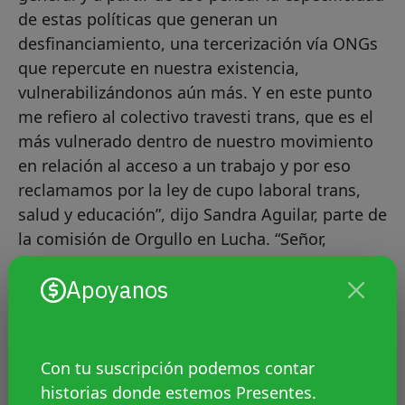
de estas políticas que generan un
desfinanciamiento, una tercerización vía ONGs
que repercute en nuestra existencia,
vulnerabilizándonos aún más. Y en este punto
me refiero al colectivo travesti trans, que es el
más vulnerado dentro de nuestro movimiento
en relación al acceso a un trabajo y por eso
reclamamos por la ley de cupo laboral trans,
salud y educación”, dijo Sandra Aguilar, parte de
la comisión de Orgullo en Lucha. “Señor,
señora, no sea indiferente, se mata a las
Apoyanos
travestis en la cara de la gente”, “Macri no es
puto, es liberal, hacete cargo él es
heterosexual”, cantó Orgullo en lucha hasta
llegar a la Plaza de los dos Congresos, donde se
Con tu suscripción podemos contar
armó un baile ritual. “Casarnos y sacarnos el
historias donde estemos Presentes.