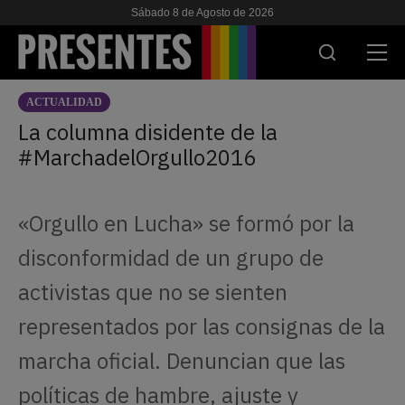
Sábado 8 de Agosto de 2026
ACTUALIDAD
ACTUALIDAD
La columna disidente de la
#MarchadelOrgullo2016
INVESTIGACIONES
VIH & SIDA
«Orgullo en Lucha» se formó por la
ESCUELA
disconformidad de un grupo de
NOSOTRES
activistas que no se sienten
representados por las consignas de la
APOYANOS
marcha oficial. Denuncian que las
políticas de hambre, ajuste y
ES
EN