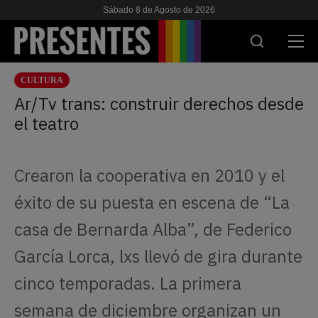
Sábado 8 de Agosto de 2026
CULTURA
ACTUALIDAD
Ar/Tv trans: construir derechos desde
el teatro
INVESTIGACIONES
VIH & SIDA
Crearon la cooperativa en 2010 y el
ESCUELA
éxito de su puesta en escena de “La
NOSOTRES
casa de Bernarda Alba”, de Federico
García Lorca, lxs llevó de gira durante
APOYANOS
cinco temporadas. La primera
semana de diciembre organizan un
ES
EN