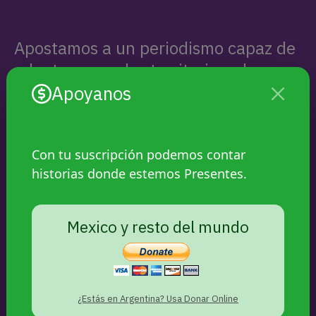
Apostamos a un periodismo capaz de
adentrarse en los territorios y la
investigación exhaustiva, aliado a
Apoyanos
nuevas tecnologías y formatos
narrativos. Queremos que lxs
protagonistas, sus historias y sus
Con tu suscripción podemos contar
historias donde estemos Presentes.
luchas, estén presentes.
Mexico y resto del mundo
APOYANOS
SEGUINOS
¿Estás en Argentina? Usa Donar Online